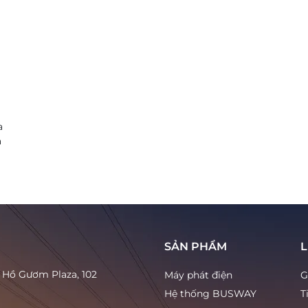
a
à
SẢN PHẨM
L
à Hồ Gươm Plaza, 102
Máy phát điện
G
Hệ thống BUSWAY
T