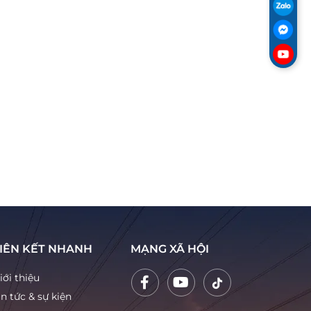
IÊN KẾT NHANH
MẠNG XÃ HỘI
iới thiệu
in tức & sự kiện