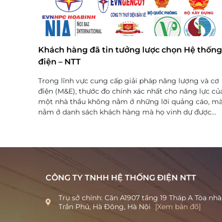
Khách hàng đã tin tưởng lược chọn Hệ thống
điện – NTT
Trong lĩnh vực cung cấp giải pháp năng lượng và cơ
điện (M&E), thước đo chính xác nhất cho năng lực củ
một nhà thầu không nằm ở những lời quảng cáo, m
nằm ở danh sách khách hàng mà họ vinh dự được
phục vụ. Trải qua quá...
CÔNG TY TNHH HỆ THỐNG ĐIỆN NTT
Trụ sở chính: Căn A1907 tầng 19 Tháp A Tòa nh
Trần Phú, Hà Đông, Hà Nội
[Xem bản đồ]