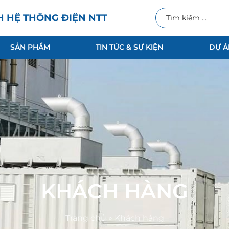
H HỆ THỐNG ĐIỆN NTT
SẢN PHẨM
TIN TỨC & SỰ KIỆN
DỰ Á
KHÁCH HÀNG
Trang chủ
»
Khách hàng