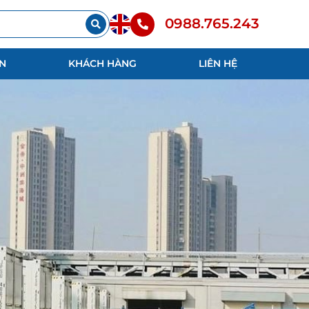
0988.765.243
N
KHÁCH HÀNG
LIÊN HỆ