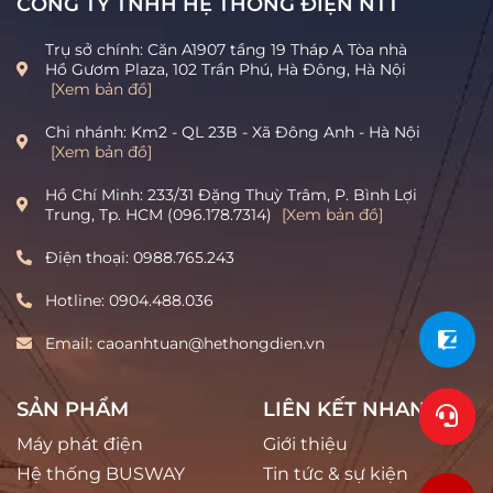
CÔNG TY TNHH HỆ THỐNG ĐIỆN NTT
Trụ sở chính: Căn A1907 tầng 19 Tháp A Tòa nhà
Hồ Gươm Plaza, 102 Trần Phú, Hà Đông, Hà Nội
[Xem bản đồ]
Chi nhánh: Km2 - QL 23B - Xã Đông Anh - Hà Nội
[Xem bản đồ]
Hồ Chí Minh: 233/31 Đặng Thuỳ Trâm, P. Bình Lợi
Trung, Tp. HCM (096.178.7314)
[Xem bản đồ]
Điện thoại: 0988.765.243
Hotline: 0904.488.036
Email: caoanhtuan@hethongdien.vn
SẢN PHẨM
LIÊN KẾT NHANH
Máy phát điện
Giới thiệu
Hệ thống BUSWAY
Tin tức & sự kiện