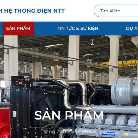
H HỆ THỐNG ĐIỆN NTT
SẢN PHẨM
TIN TỨC & SỰ KIỆN
DỰ Á
SẢN PHẨM
Trang chủ
»
Sản phẩm