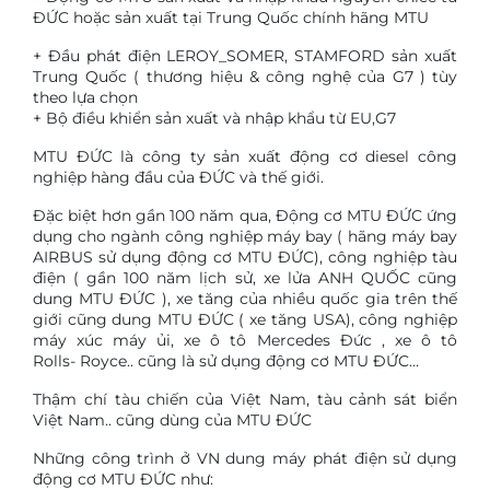
ĐỨC hoặc sản xuất tại Trung Quốc chính hãng MTU
+ Đầu phát điện LEROY_SOMER, STAMFORD sản xuất
Trung Quốc ( thương hiệu & công nghệ của G7 ) tùy
theo lựa chọn
+ Bộ điều khiển sản xuất và nhập khẩu từ EU,G7
MTU ĐỨC là công ty sản xuất động cơ diesel công
nghiệp hàng đầu của ĐỨC và thế giới.
Đặc biệt hơn gần 100 năm qua, Động cơ MTU ĐỨC ứng
dụng cho ngành công nghiệp máy bay ( hãng máy bay
AIRBUS sử dụng động cơ MTU ĐỨC), công nghiệp tàu
điện ( gần 100 năm lịch sử, xe lửa ANH QUỐC cũng
dung MTU ĐỨC ), xe tăng của nhiều quốc gia trên thế
giới cũng dung MTU ĐỨC ( xe tăng USA), công nghiệp
máy xúc máy ủi, xe ô tô Mercedes Đức , xe ô tô
Rolls- Royce.. cũng là sử dụng động cơ MTU ĐỨC…
Thậm chí tàu chiến của Việt Nam, tàu cảnh sát biển
Việt Nam.. cũng dùng của MTU ĐỨC
Những công trình ở VN dung máy phát điện sử dụng
động cơ MTU ĐỨC như: